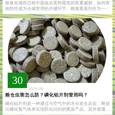
粮食在储存过程中面临虫害和霉变的双重威胁，如何有
效防控成为仓储管理的关键环节。粮食熏蒸剂作为一类
能够在密闭环境中产生扩散性气体的化学药剂，凭借其
渗透力强、覆盖面广的特点，在储粮防护领域发挥着重
要作用。本文从基本原理、主要类型及应用要点三个方
面进行梳理，帮助读者深入了解这一储粮防护手段。
30
2026-06
粮仓虫害怎么防？磷化铝片剂管用吗？
磷化铝片剂是一种通过与空气中的水分发生反应，释放
出磷化氢气体来实现防虫目的的熏蒸产品。其外观通常
为灰黑色或灰绿色片剂，在干燥环境下较为稳定，一旦