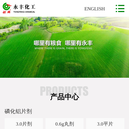

网站首页

ENGLISH
关于永丰
公司简介
企业文化
荣誉资质
公司环境
产品中心
产品中心
磷化铝片剂
磷化铝粉剂
磷化铝片剂
新闻资讯
3.0片剂
0.6g丸剂
3.0平片