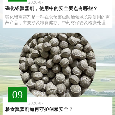
2026-07
磷化铝熏蒸剂，使用中的安全要点有哪些？
磷化铝熏蒸剂是一种在仓储害虫防治领域长期使用的熏
蒸产品，主要涉及粮食储存、中药材保管及检疫处理等
环节。该产品遇水或吸湿后会释放磷化氢气体，若操作
不当易引发安全隐患。了解其基本特性与使用规范，是
合理应用这一产品的基础。
09
2026-07
粮食熏蒸剂如何守护储粮安全？