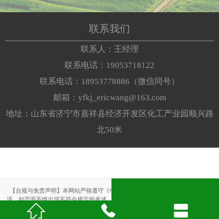
接触潮湿空气便会迅速分解产生气体。这种气体具有较
强的扩散和渗透能力，能够深入货物内部，从而达到覆
联系我们
盖式的防虫效果。
联系人：王经理
联系电话：19053718122
联系电话：18953778886（微信同号）
邮箱：yfkj_ericwang@163.com
地址：山东省济宁市嘉祥县经济开发区化工产业园顺兴路
北50米
【合规与免责声明】本网站严格遵守《中华人民共和国广告法》，尽力规范用
语。如页面不慎出现不符合规定的表述，敬请联系我们，将立即更正；相关内容



仅供参考，不构成交易依据。